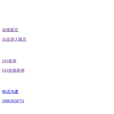
在线留言
点击进入留言
QQ咨询
QQ在线咨询
电话沟通
18903658751