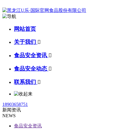
网站首页
关于我们

食品安全资讯

食品安全动态

联系我们

18903658751
新闻资讯
NEWS
食品安全资讯