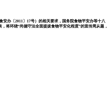
食安办〔2011〕17号）的相关要求，国务院食物平安办等十八
代表，将环绕“尚德守法全面提拔食物平安化程度”的宣传周从题，