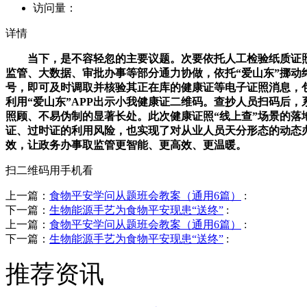
访问量：
详情
当下，是不容轻忽的主要议题。次要依托人工检验纸质证照
监管、大数据、审批办事等部分通力协做，依托“爱山东”挪动
号，即可及时调取并核验其正在库的健康证等电子证照消息，
利用“爱山东”APP出示小我健康证二维码。查抄人员扫码后
照顾、不易伪制的显著长处。此次健康证照“线上查”场景的
证、过时证的利用风险，也实现了对从业人员天分形态的动态
效，让政务办事取监管更智能、更高效、更温暖。
扫二维码用手机看
上一篇：
食物平安学问从题班会教案（通用6篇）
:
下一篇：
生物能源手艺为食物平安现患“送终”
:
上一篇：
食物平安学问从题班会教案（通用6篇）
:
下一篇：
生物能源手艺为食物平安现患“送终”
:
推荐资讯