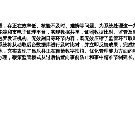
，存正在效率低、核验不及时、难辨等问题。为系统处理这一共
终端和市电子证理平台，实现数据共享，证照数据比对、监管及
包罗发证机构、无效刻日等环节内容，既无效压缩了监管环节取
，系统将从动取后台数据库进行及时比对，并立即反馈成果，完
落地，充实表现了昌乐县正在鞭策数字扶植、优化管理能力方面的
办理，鞭策监管模式从过后措置向事前防止和事中精准节制延长