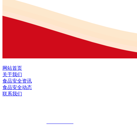
网站首页
关于我们
食品安全资讯
食品安全动态
联系我们
黑龙江U乐·国际官网食品股份有限公司
全国统一客服热线：
18903658751
地址：哈尔滨南岗区红旗满族乡科技园区