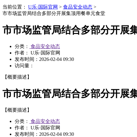
当前位置：
U乐·国际官网
>
食品安全动态
>
市市场监管局结合多部分开展集顶用餐单元食堂
市市场监管局结合多部分开展
分类：
食品安全动态
作者： U乐·国际官网
发布时间：
2026-02-04 09:30
访问量：
【概要描述】
市市场监管局结合多部分开展
【概要描述】
分类：
食品安全动态
作者： U乐·国际官网
发布时间：
2026-02-04 09:30