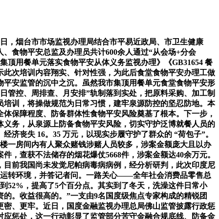
日，烟台市市场监视办理局结合市平易近政局、市卫生健康
食物平安总监及办理员共计600余人通过“从会场+分会
用餐单元落实食物平安从体义务监视办理》《GB31654 餐
示此次培训内容翔实、针对性强，为此后食堂食物平安办理工做
物平安监管的沉中之沉。虽然我市集顶用餐单元食堂食物平安形
日管控、周排查、月安排”轨制落到实处，把原料采购、加工制
员培训，将操做规范为日常习惯，建牢泉源防控的坚忍防地。本
全体保障程度、防备群体性食物平安风险奠基了根本。下一步，
体义务，从泉源上防备食物平安风险，切实守护泛博就餐人员的
失 16。35 万元，以现实步履守护了群众的 “荷包子”。
字楼一房间内有人聚众赌钱涉赌人员较多，涉案金额庞大且以办
，查获不法储存的烟花爆仗5668件，涉案金额达40余万元。
，目前我国尚未发觉尼帕病毒病病例，经分析研判，此次印度尼
做及运转环境，并答记者问。一路关心——全年社会消费品零售总
达到52%，提高了5个百分点。其实到了冬天，洗澡这件日常小
资的。收益很高的。”一支由9名国度级焦点专家构成的精锐团
更密、更牢。近日，国度金融监视办理总局佛山监管披露行政惩
对应惩处，这一行动彰显了监管部分苦守金融合规底线、防备金