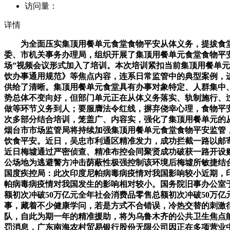
访问量：
详情
为全面压实集顶用餐单元食堂食物平安从体义务，提拔食堂担
委、市机关事务办理局，组织开展了集顶用餐单元食堂食物平安
场”视频会议形式加入了培训。本次培训紧扣当前集顶用餐单元
饮办事通用规范》等焦点内容，连系日常监管中的典型案例，
供给了清晰。集顶用餐单元食堂具有办事对象特定、人群集中
势总体不变向好，但部门单元正在从体义务落实、轨制施行、
做等环节义务到人；要服膺法令红线，摒弃侥幸心理，食物平
次多部分结合培训，笼盖广、内容实，强化了集顶用餐单元的
烟台市市场监管局将持续加强集顶用餐单元食堂食物平安监管
饮食平安。近日，吴忠市利通区精准发力，成功拦截一路以邮寄黄
近日梅墟通过严密侦查、精准布控会同聚贤成功破获一路开设
公场地为逃避警方冲击荫蔽性极强控制该环境后梅墟所敏捷结合
国度疾控局：此次印度尼帕病毒病疫情对我国影响较小近期，
帕病毒病疫情对我国发生的影响相对较小。国务院旧事办公室于
额初次冲破50万亿元全年社会消费品零售总额初次冲破50万亿
事，藏着不少健康学问，若是方式不合错误，冷热交替的刺激很
队，自此为期一年的精准援助，将为乌鲁木齐的公共卫生焦点
罚消息，广东南海农村贸易银行股份无限公司因正在多项营业