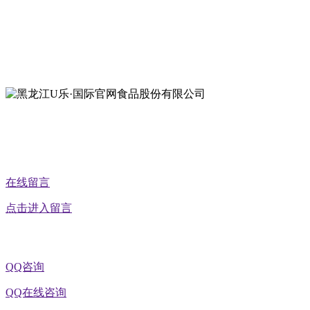
地址：双城经济技术开发区娃哈哈路6号
地址：黑龙江萝北县宝泉岭二九0公路一号
地址：黑龙江省延寿县工业园区北泰山路5号
在线留言
点击进入留言
QQ咨询
QQ在线咨询