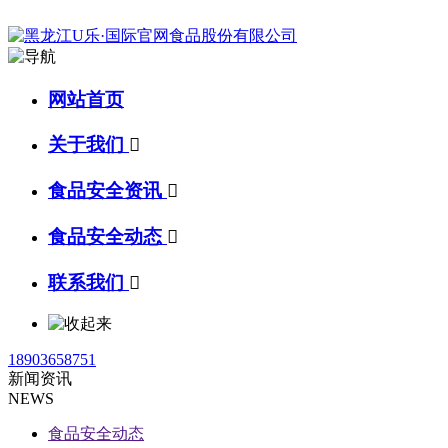
网站首页
关于我们

食品安全资讯

食品安全动态

联系我们

18903658751
新闻资讯
NEWS
食品安全动态