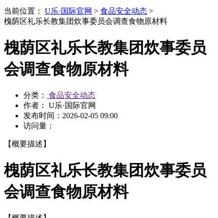
当前位置：
U乐·国际官网
>
食品安全动态
>
槐荫区礼乐长教集团炊事委员会调查食物原材料
槐荫区礼乐长教集团炊事委员
会调查食物原材料
分类：
食品安全动态
作者： U乐·国际官网
发布时间：
2026-02-05 09:00
访问量：
【概要描述】
槐荫区礼乐长教集团炊事委员
会调查食物原材料
【概要描述】