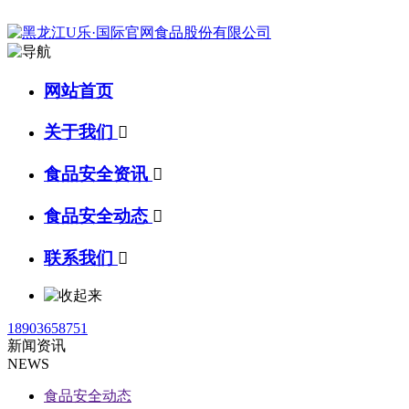
网站首页
关于我们

食品安全资讯

食品安全动态

联系我们

18903658751
新闻资讯
NEWS
食品安全动态