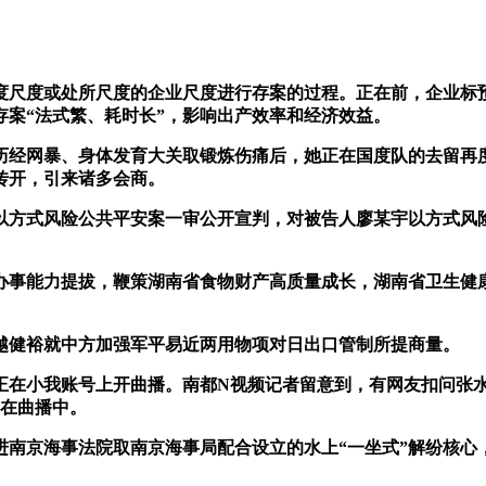
尺度或处所尺度的企业尺度进行存案的过程。正在前，企业标预
存案“法式繁、耗时长”，影响出产效率和经济效益。
经网暴、身体发育大关取锻炼伤痛后，她正在国度队的去留再度
传开，引来诸多会商。
以方式风险公共平安案一审公开宣判，对被告人廖某宇以方式风
办事能力提拔，鞭策湖南省食物财产高质量成长，湖南省卫生健康委
越健裕就中方加强军平易近两用物项对日出口管制所提商量。
在小我账号上开曲播。南都N视频记者留意到，有网友扣问张水
正在曲播中。
进南京海事法院取南京海事局配合设立的水上“一坐式”解纷核心