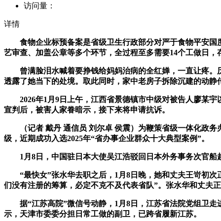
访问量：
详情
食物企业标预备案是省级卫生行政部分对严于食物平安国度
艺审查、加盖公章等多个环节，全过程至多需要14个工做日，
曾满脸泪水喊着要挣钱给妈妈治病的全红婵，一直让疼。历
透露了她当下的处境。取此同时，家中老房子拆除沉建的动静
2026年1月9日上午，江西省景德镇市中级对被告人廖某宇
宣判后，被害人家眷暗示，接下来将申请抗诉。
（记者 戴丹 通信员 刘尔卓 侯震）为鞭策省级一体化政务
级，近期成功入选2025年“省办事企业群众十大典型案例”。
1月8日，中国驻日本大使吴江浩驳回日本外务事务次官船
“最快女”张水华去职之后，1月8日晚，她和丈夫王岢初次正
们没有注册的筹算，必定不克不及代表省队”。张水华和丈夫
据“江苏高院”微信号动静，1月8日，江苏省法院党组卫走
示，天津市委委分担日常工做的副卫，已跨省履新江苏。