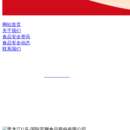
网站首页
关于我们
食品安全资讯
食品安全动态
联系我们
黑龙江U乐·国际官网食品股份有限公司
全国统一客服热线：
18903658751
地址：哈尔滨南岗区红旗满族乡科技园区
地址：双城经济技术开发区娃哈哈路6号
地址：黑龙江萝北县宝泉岭二九0公路一号
地址：黑龙江省延寿县工业园区北泰山路5号