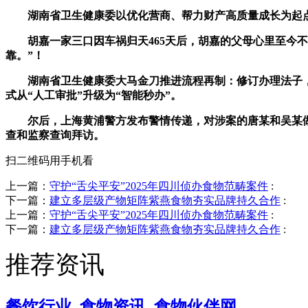
湖南省卫生健康委以优化营商、帮力财产高质量成长为起点
胡嘉一家三口因车祸归天465天后，胡嘉的父母心里至今不
靠。”！
湖南省卫生健康委大马金刀推进流程再制：修订办理法子，一
式从“人工审批”升级为“智能秒办”。
尔后，上海黄浦警方发布警情传递，对涉案的唐某和吴某做出了
查和监察查询拜访。
扫二维码用手机看
上一篇：
守护“舌尖平安”2025年四川侦办食物范畴案件
:
下一篇：
建立多层级产物矩阵紫燕食物夯实品牌持久合作
:
上一篇：
守护“舌尖平安”2025年四川侦办食物范畴案件
:
下一篇：
建立多层级产物矩阵紫燕食物夯实品牌持久合作
:
推荐资讯
餐饮行业_食物资讯_食物伙伴网