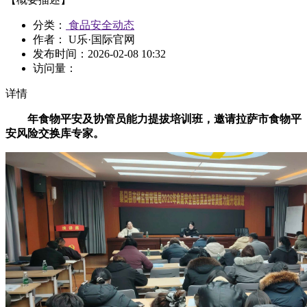
分类：
食品安全动态
作者： U乐·国际官网
发布时间：
2026-02-08 10:32
访问量：
详情
年食物平安及协管员能力提拔培训班，邀请拉萨市食物平
安风险交换库专家。