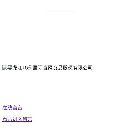
全国统一客服热线：
18903658751
地址：哈尔滨南岗区红旗满族乡科技园区
地址：双城经济技术开发区娃哈哈路6号
地址：黑龙江萝北县宝泉岭二九0公路一号
地址：黑龙江省延寿县工业园区北泰山路5号
公众号二维码
在线留言
点击进入留言