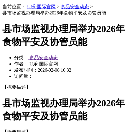
当前位置：
U乐·国际官网
>
食品安全动态
>
县市场监视办理局举办2026年食物平安及协管员能
县市场监视办理局举办2026年
食物平安及协管员能
分类：
食品安全动态
作者： U乐·国际官网
发布时间：
2026-02-08 10:32
访问量：
【概要描述】
县市场监视办理局举办2026年
食物平安及协管员能
【概要描述】